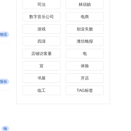
司法
林頭鎮
数字音乐公司
电商
游戏
创业失败
物流
四清
潍坊晚报
店铺访客量
电
宣
体验
书展
开店
股份
临工
TAG标签
物