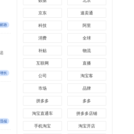
数据
北京
京东
速卖通
邮政
科技
阿里
消费
全球
补贴
物流
递
互联网
直播
增长
公司
淘宝客
市场
品牌
拼多多
多多
淘宝直通车
拼多多店铺
迅猛
手机淘宝
淘宝开店