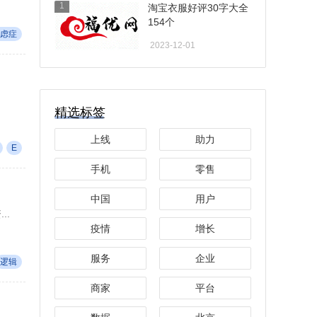
1
淘宝衣服好评30字大全
154个
虑症
2023-12-01
精选标签
上线
助力
E
手机
零售
中国
用户
..
疫情
增长
服务
企业
逻辑
商家
平台