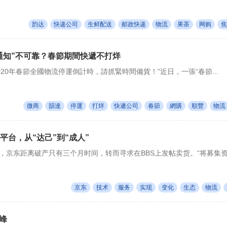
韵达
快递公司
生鲜配送
邮政快递
物流
果茶
网购
焦
通知”不可靠？春節期間快遞不打烊
020年春節全國物流停運倒計時，請抓緊時間備貨！”近日，一張“春節...
微商
韻達
停運
打烊
快遞公司
春節
網購
順豐
物流
平台，从“达己”到“成人”
虐，京东距离破产只有三个月时间，转而寻求在BBS上发帖卖货。“将募集资.
京东
技术
服务
实现
变化
生态
物流
峰