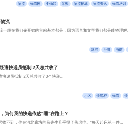
物流
物流网
中物联
采购
物流招标
物流资讯
物流培训
商物流
流一般在我们先开始的首站基本都是，因为语言和文字我们都是能够理解..
漯河
台湾
电商
疑遭快递员抵制 2天总共收了
快递员抵制 2天总共收了3个快递...
小区
快递柜
物流
快
了，为何我的快递依然“睡”在路上？
收不到，住在河北廊坊的吕先生几乎得了焦虑症。“每天起床第一件...