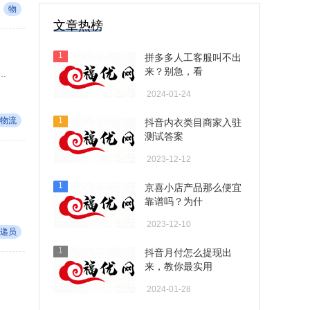
物
文章热榜
1
拼多多人工客服叫不出
来？别急，看
.
2024-01-24
物流
1
抖音内衣类目商家入驻
测试答案
2023-12-12
1
京喜小店产品那么便宜
靠谱吗？为什
2023-12-10
递员
1
抖音月付怎么提现出
来，教你最实用
2024-01-28