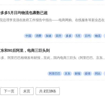
拼多多5月日均物流包裹数已超
务院总理李克强在政府工作报告中指出——电商网购、在线服务等新业态在..
中国
消费
加速
回升
多多
5月
日均
物流
京东和90后阿里，电商三巨头到
多多、阿里巴巴相继发布财报，至此，国内电商三巨头（阿里巴巴、京东..
阿里巴巴
京东
财报
疫情
同比
下一页
末页
共
2
页
19
条