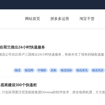
网站首页
拼多多运营
淘宝干货
在荷兰推出24小时快递服务
流公司在比荷卢三国推出24小时快递服务，有效补充了现有的隔夜递服..
物流
物流网
中物联
采购
物流招标
物流资讯
物流培训
年底将建设300个快递柜
计划采用爱沙尼亚邮政集团Omniva的软件技术，抓住电商机遇，大力发.