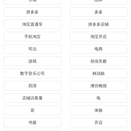
拼多多
多多
淘宝直通车
拼多多店铺
手机淘宝
淘宝开店
司法
电商
游戏
创业失败
数字音乐公司
林頭鎮
四清
潍坊晚报
店铺访客量
电
宣
体验
书展
开店