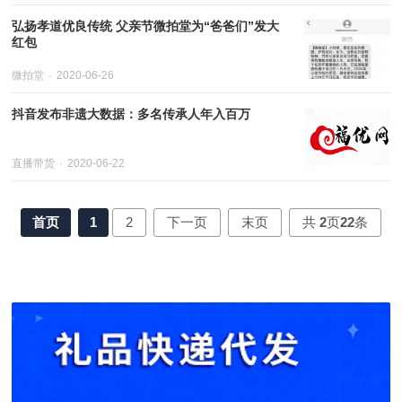
弘扬孝道优良传统 父亲节微拍堂为“爸爸们”发大
红包
微拍堂
2020-06-26
抖音发布非遗大数据：多名传承人年入百万
直播带货
2020-06-22
首页
1
2
下一页
末页
共
2
页
22
条