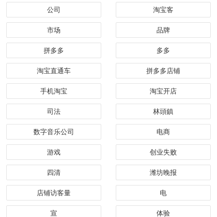
公司
淘宝客
市场
品牌
拼多多
多多
淘宝直通车
拼多多店铺
手机淘宝
淘宝开店
司法
林頭鎮
数字音乐公司
电商
游戏
创业失败
四清
潍坊晚报
店铺访客量
电
宣
体验