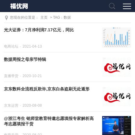
您现在的位置是：
主页
> TAG：数据
光大证券：7月净利润7.17亿元，同比
电商论坛
2021-04-13
数据周报之母亲节特辑
直播带货
2020-10-21
京东数科全流程反欺诈,京东白条盗刷无处遁形
京东运营
2020-08-08
@浙江考生 铭师堂教育特邀志愿填报专家解析高
考志愿填报干货