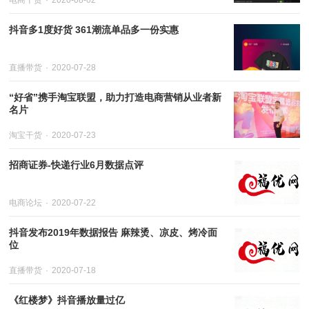
电商干货
2020-08-02
抖音多1度好货 361潮流单品多一份实惠
直播带货
2020-07-28
“好省”携手淘宝联盟，助力打造电商营销从业者新
名片
淘宝干货
2020-07-23
招商证券-快递行业6月数据点评
电商论坛
2020-07-22
抖音发布2019年数据报告 麻辣烫、凉皮、烤冷面
位
直播带货
2020-07-18
《红楼梦》抖音播放量过亿