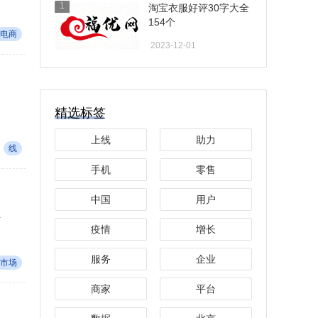
1
淘宝衣服好评30字大全
154个
电商
2023-12-01
精选标签
上线
助力
线
手机
零售
中国
用户
.
疫情
增长
服务
企业
市场
商家
平台