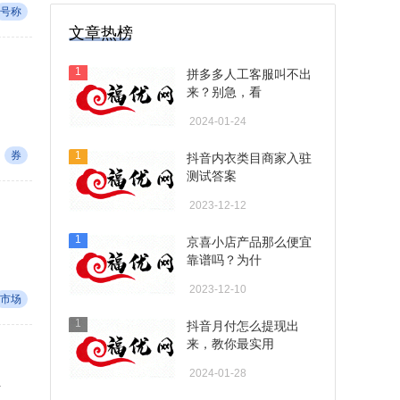
号称
文章热榜
1
拼多多人工客服叫不出
来？别急，看
2024-01-24
券
1
抖音内衣类目商家入驻
测试答案
2023-12-12
1
京喜小店产品那么便宜
靠谱吗？为什
2023-12-10
市场
1
抖音月付怎么提现出
来，教你最实用
2024-01-28
.