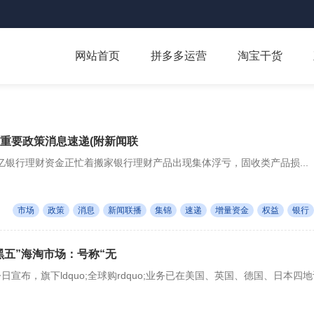
网站首页
拼多多运营
淘宝干货
场重要政策消息速递(附新闻联
亿银行理财资金正忙着搬家银行理财产品出现集体浮亏，固收类产品损...
市场
政策
消息
新闻联播
集锦
速递
增量资金
权益
银行
黑五”海淘市场：号称“无
今日宣布，旗下ldquo;全球购rdquo;业务已在美国、英国、德国、日本四