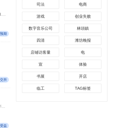
司法
电商
..
游戏
创业失败
数字音乐公司
林頭鎮
预期
四清
潍坊晚报
店铺访客量
电
宣
体验
书展
开店
交所
临工
TAG标签
..
受益