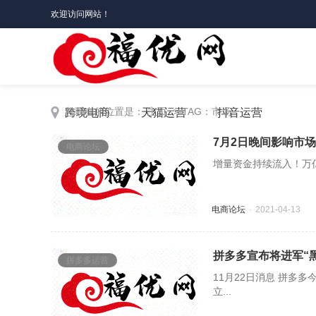
欢迎访问网站！
您现在的位置是：
主页
> TAG：市场
跨境电商
天猫运营
抖音运营
7月2日晚间影响市
电商论坛
增量资金持续流入！万
电商论坛
2021-04-13
拼多多宣布将进军“
拼多多运营
11月22日消息 拼多多
立...