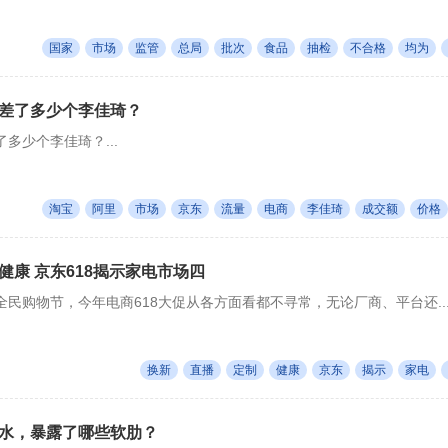
国家
市场
监管
总局
批次
食品
抽检
不合格
均为
差了多少个李佳琦？
多少个李佳琦？...
淘宝
阿里
市场
京东
流量
电商
李佳琦
成交额
价格
健康 京东618揭示家电市场四
民购物节，今年电商618大促从各方面看都不寻常，无论厂商、平台还..
换新
直播
定制
健康
京东
揭示
家电
水，暴露了哪些软肋？