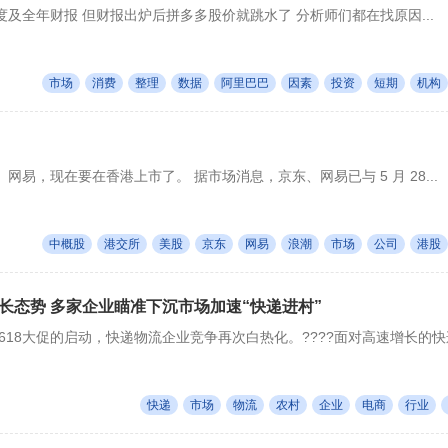
及全年财报 但财报出炉后拼多多股价就跳水了 分析师们都在找原因...
市场
消费
整理
数据
阿里巴巴
因素
投资
短期
机构
易，现在要在香港上市了。 据市场消息，京东、网易已与 5 月 28...
中概股
港交所
美股
京东
网易
浪潮
市场
公司
港股
长态势 多家企业瞄准下沉市场加速“快递进村”
台618大促的启动，快递物流企业竞争再次白热化。????面对高速增长的快
快递
市场
物流
农村
企业
电商
行业