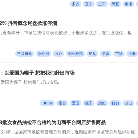
多多
宣布
进军
黑五
市场
2% 抖音概念尾盘掀涨停潮
后逐渐攀升，市场短线情绪表现较强，个股涨多跌少，逾百股涨停。板...
抖音概念
涨停潮
收评
创业板指
尾盘
早盘
市场
个股
责FB：以爱国为幌子 想把我们赶出市场
B：以爱国为幌子 想把我们赶出市场...
TikTok
指责
爱国
幌子
想把
我们
赶出
8批次食品抽检不合格均为电商平台网店所售商品
（刘卿）据国家市场监督管理总局消息，近期国家市场监管总局组织抽检..