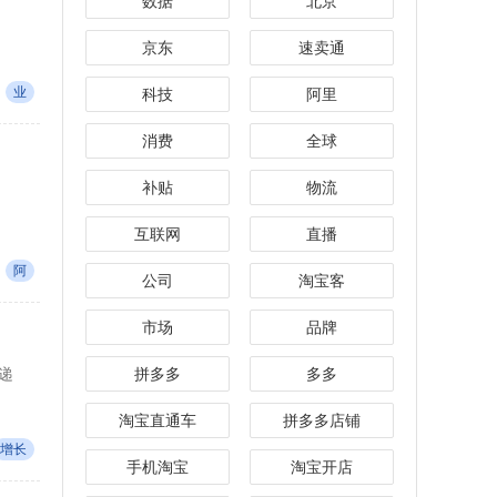
数据
北京
京东
速卖通
业
科技
阿里
消费
全球
补贴
物流
互联网
直播
阿
公司
淘宝客
市场
品牌
递
拼多多
多多
淘宝直通车
拼多多店铺
增长
手机淘宝
淘宝开店