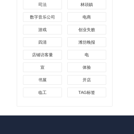
司法
林頭鎮
数字音乐公司
电商
游戏
创业失败
四清
潍坊晚报
店铺访客量
电
宣
体验
书展
开店
临工
TAG标签