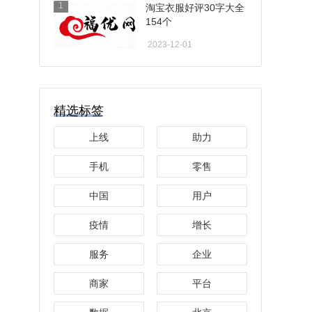
1
淘宝衣服好评30字大全
154个
2023-12-01
精选标签
上线
助力
手机
零售
中国
用户
疫情
增长
服务
企业
商家
平台