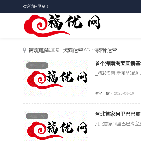
欢迎访问网站！
您现在的位置是：
主页
> TAG：落户
跨境电商
天猫运营
抖音运营
首个海南淘宝直播基
淘宝干货
_精彩海南 新闻早知道..
淘宝干货
2020-08-10
河北首家阿里巴巴淘
淘宝干货
河北首家阿里巴巴淘宝直