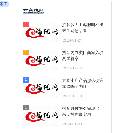
家庄
文章热榜
1
拼多多人工客服叫不出
来？别急，看
2024-01-24
1
抖音内衣类目商家入驻
测试答案
2023-12-12
1
京喜小店产品那么便宜
靠谱吗？为什
2023-12-10
1
抖音月付怎么提现出
来，教你最实用
2024-01-28