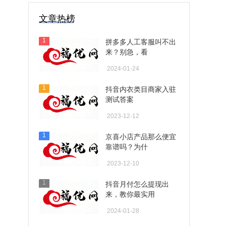
文章热榜
1
拼多多人工客服叫不出
来？别急，看
2024-01-24
1
抖音内衣类目商家入驻
测试答案
2023-12-12
1
京喜小店产品那么便宜
靠谱吗？为什
2023-12-10
1
抖音月付怎么提现出
来，教你最实用
2024-01-28